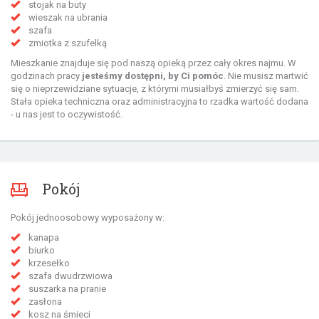
stojak na buty
wieszak na ubrania
szafa
zmiotka z szufelką
Mieszkanie znajduje się pod naszą opieką przez cały okres najmu. W
godzinach pracy
jesteśmy dostępni, by Ci pomóc
. Nie musisz martwić
się o nieprzewidziane sytuacje, z którymi musiałbyś zmierzyć się sam.
Stała opieka techniczna oraz administracyjna to rzadka wartość dodana
- u nas jest to oczywistość.
Pokój
Pokój jednoosobowy wyposażony w:
kanapa
biurko
krzesełko
szafa dwudrzwiowa
suszarka na pranie
zasłona
kosz na śmieci