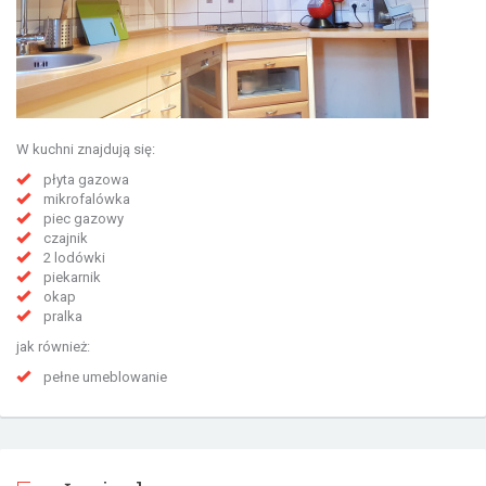
W kuchni znajdują się:
płyta gazowa
mikrofalówka
piec gazowy
czajnik
2 lodówki
piekarnik
okap
pralka
jak również:
pełne umeblowanie