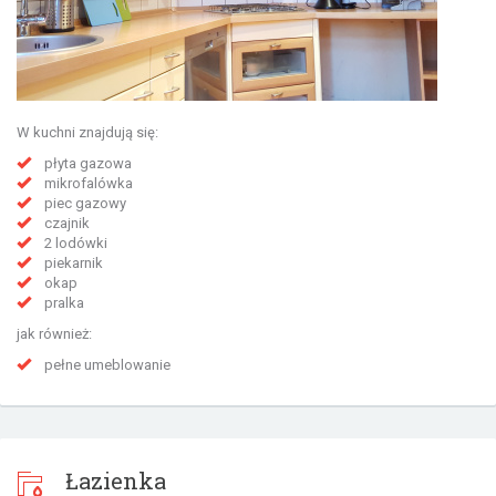
W kuchni znajdują się:
płyta gazowa
mikrofalówka
piec gazowy
czajnik
2 lodówki
piekarnik
okap
pralka
jak również:
pełne umeblowanie
Łazienka