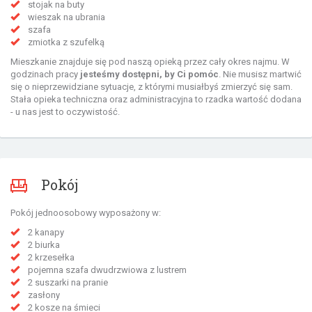
stojak na buty
wieszak na ubrania
szafa
zmiotka z szufelką
Mieszkanie znajduje się pod naszą opieką przez cały okres najmu. W
godzinach pracy
jesteśmy dostępni, by Ci pomóc
. Nie musisz martwić
się o nieprzewidziane sytuacje, z którymi musiałbyś zmierzyć się sam.
Stała opieka techniczna oraz administracyjna to rzadka wartość dodana
- u nas jest to oczywistość.
Pokój
Pokój jednoosobowy wyposażony w:
2 kanapy
2 biurka
2 krzesełka
pojemna szafa dwudrzwiowa z lustrem
2 suszarki na pranie
zasłony
2 kosze na śmieci