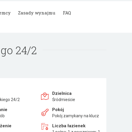
jemcy
Zasady wynajmu
FAQ
go 24/2
Dzielnica
kiego 24/2
Śródmieście
anie
Pokój
sób
Pokój zamykany na klucz
żenie
Liczba łazienek