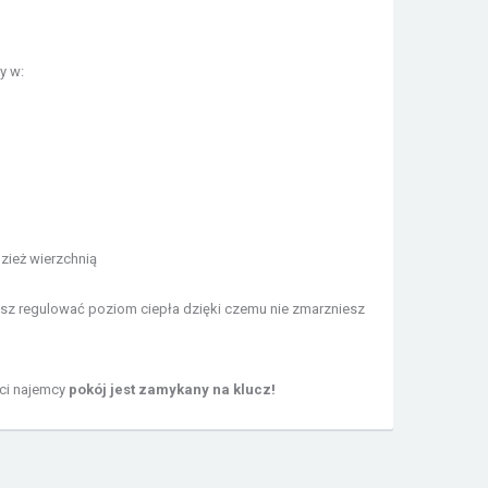
y w:
dzież wierzchnią
 regulować poziom ciepła dzięki czemu nie zmarzniesz
ści najemcy
pokój jest zamykany na klucz!