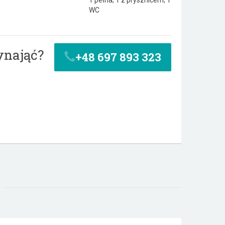
1 pełna; 1 z prysznicem; 1
WC
ynająć?
+48 697 893 323