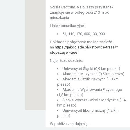
Ścisłe Centrum. Najbliższy przystanek
znajduje się w odległości 210 m od
mieszkania
Linie komunikacyjne:
51, 110, 170, 600,133, 900
Dokładne połączenia można znaleźć
na
https://jakdojade.pl/katowice/trasa/?
stopsLayer=true
Najbliższe uczelnie:
Uniwersytet Śląski (0,9 km pieszo)
Akademia Muzyczna (0,5 km pieszo)
Akademia Sztuk Pięknych (1,8 km
pieszo)
Akademia Wychowania Fizycznego
(1,8 km pieszo)
Śląska Wyższa Szkoła Medyczna (1,4
km pieszo)
Uniwersytet Ekonomiczny (1,2 km
pieszo)
W pobliżu znajdują się: