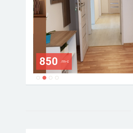
850
/m-c