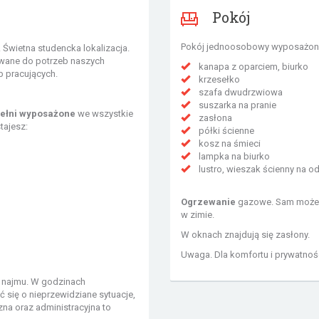
Pokój
Pokój jednoosobowy wyposażon
Świetna studencka lokalizacja.
owane do potrzeb naszych
kanapa z oparciem, biurko
b pracujących.
krzesełko
szafa dwudrzwiowa
suszarka na pranie
ełni wyposażone
we wszystkie
zasłona
tajesz:
półki ścienne
kosz na śmieci
lampka na biurko
lustro, wieszak ścienny na o
Ogrzewanie
gazowe. Sam możesz
w zimie.
W oknach znajdują się zasłony.
Uwaga. Dla komfortu i prywatno
s najmu. W godzinach
ć się o nieprzewidziane sytuacje,
zna oraz administracyjna to