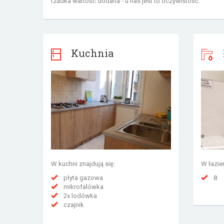
rzadka wartość dodana - u nas jest to oczywistość.
Kuchnia
W kuchni znajdują się:
W łazie
płyta gazowa
8
mikrofalówka
2x lodówka
czajnik