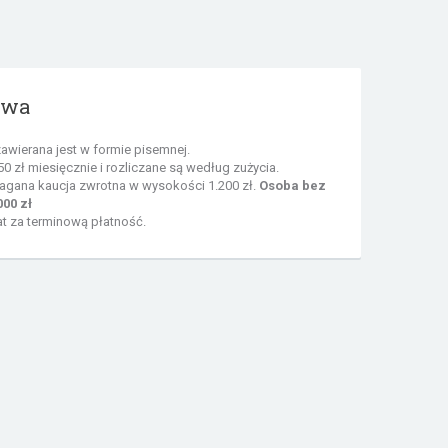
owa
wierana jest w formie pisemnej.
0 zł miesięcznie i rozliczane są według zużycia.
gana kaucja zwrotna w wysokości 1.200 zł.
Osoba bez
00 zł
t za terminową płatność.