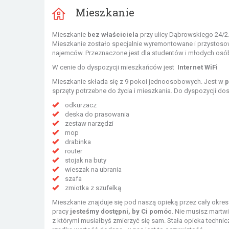
Mieszkanie
Mieszkanie
bez właściciela
przy ulicy
Dąbrowskiego 24/2. 
Mieszkanie zostało specjalnie wyremontowane i przystos
najemców. Przeznaczone jest dla studentów i młodych osó
W cenie do dyspozycji mieszkańców jest
Internet WiFi
Mieszkanie składa się z
9 pokoi jednoosobowych. Jest w
p
sprzęty potrzebne do życia i mieszkania. Do dyspozycji dos
odkurzacz
deska do prasowania
zestaw narzędzi
mop
drabinka
router
stojak na buty
wieszak na ubrania
szafa
zmiotka z szufelką
Mieszkanie znajduje się pod naszą opieką przez cały okre
pracy
jesteśmy dostępni, by Ci pomóc
. Nie musisz martwi
z którymi musiałbyś zmierzyć się sam. Stała opieka technic